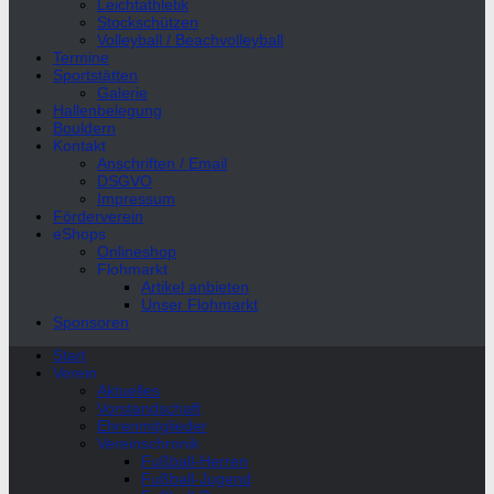
Leichtathletik
Stockschützen
Volleyball / Beachvolleyball
Termine
Sportstätten
Galerie
Hallenbelegung
Bouldern
Kontakt
Anschriften / Email
DSGVO
Impressum
Förderverein
eShops
Onlineshop
Flohmarkt
Artikel anbieten
Unser Flohmarkt
Sponsoren
Start
Verein
Aktuelles
Vorstandschaft
Ehrenmitglieder
Vereinschronik
Fußball-Herren
Fußball-Jugend