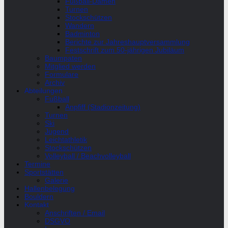
Fußball-Damen
Turnen
Stockschützen
Wandern
Badminton
Berichte zur Jahreshauptversammlung
Festschrift zum 50-jährigen Jubiläum
Baumpaten
Mitglied werden
Formulare
Archiv
Abteilungen
Fußball
Anpfiff (Stadionzeitung)
Turnen
Ski
Jugend
Leichtathletik
Stockschützen
Volleyball / Beachvolleyball
Termine
Sportstätten
Galerie
Hallenbelegung
Bouldern
Kontakt
Anschriften / Email
DSGVO