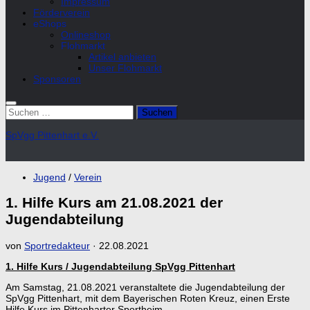
Impressum
Förderverein
eShops
Onlineshop
Flohmarkt
Artikel anbieten
Unser Flohmarkt
Sponsoren
Suchen
nach:
SpVgg Pittenhart e.V.
Jugend
/
Verein
1. Hilfe Kurs am 21.08.2021 der
Jugendabteilung
von
Sportredakteur
·
22.08.2021
1. Hilfe Kurs / Jugendabteilung SpVgg Pittenhart
Am Samstag, 21.08.2021 veranstaltete die Jugendabteilung der
SpVgg Pittenhart, mit dem Bayerischen Roten Kreuz, einen Erste
Hilfe Kurs im Pittenharter Sportheim.