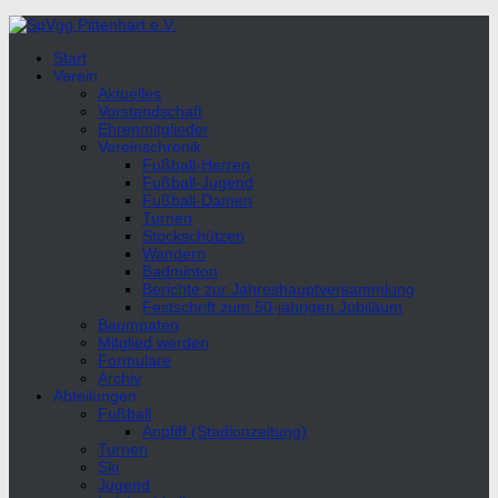
Unter
dem
Start
Inhalt
Verein
Aktuelles
Vorstandschaft
Ehrenmitglieder
Vereinschronik
Fußball-Herren
Fußball-Jugend
Fußball-Damen
Turnen
Stockschützen
Wandern
Badminton
Berichte zur Jahreshauptversammlung
Festschrift zum 50-jährigen Jubiläum
Baumpaten
Mitglied werden
Formulare
Archiv
Abteilungen
Fußball
Anpfiff (Stadionzeitung)
Turnen
Ski
Jugend