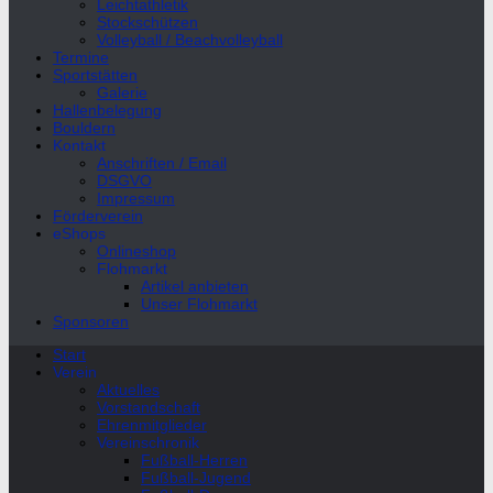
Leichtathletik
Stockschützen
Volleyball / Beachvolleyball
Termine
Sportstätten
Galerie
Hallenbelegung
Bouldern
Kontakt
Anschriften / Email
DSGVO
Impressum
Förderverein
eShops
Onlineshop
Flohmarkt
Artikel anbieten
Unser Flohmarkt
Sponsoren
Start
Verein
Aktuelles
Vorstandschaft
Ehrenmitglieder
Vereinschronik
Fußball-Herren
Fußball-Jugend