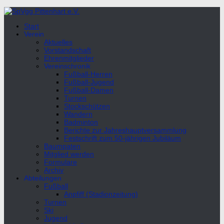
Unter
dem
Start
Inhalt
Verein
Aktuelles
Vorstandschaft
Ehrenmitglieder
Vereinschronik
Fußball-Herren
Fußball-Jugend
Fußball-Damen
Turnen
Stockschützen
Wandern
Badminton
Berichte zur Jahreshauptversammlung
Festschrift zum 50-jährigen Jubiläum
Baumpaten
Mitglied werden
Formulare
Archiv
Abteilungen
Fußball
Anpfiff (Stadionzeitung)
Turnen
Ski
Jugend