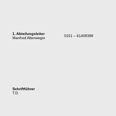
1. Abteilungsleiter
0151 – 61408388
Manfred Altenweger
Schriftführer
T.D.