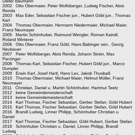
Dieter Baumann
2002 Otto Obermaier, Peter Wolfsberger, Ludwig Fischer, Alois
Renda
2003 Max Eder, Sebastian Fischer jun., Hubert Göbl jun., Thomas
Karl
2004 Thomas Obermaier, Hermann Niedermaier, Michael Maier,
Franz Neumayer
2005 Martin Schönhuber, Raimund Wengler, Roman Kaindl,
Roland Winterer
2006 Otto Obermaier, Franz Göbl, Hans Babinger sen., Georg
Neubauer
2007 Peter Wolfsberger, Alois Renda, Johann Strein, Max
Parzinger
2008 Thomas Karl, Sebastian Fischer, Hubert Göbl jun., Marco
Dumpler
2009 Erwin Karl, Josef Hartl, Hans Lex, Jakob Thusbaß
2010 Thomas Obermaier, Michael Maier, Helmut Müller, Franz
Neumayer
2011 Christian, Daniel u. Martin Schönhuber, Hartmut Teetz
2012 keine Gemeindemeisterschaft
2013 keine Gemeindemeisterschaft
2014 Karl Thomas, Fischer Sebastian, Gerber Stefan, Göbl Hubert
2015 Karl Thomas, Fischer Sebastian, Gerber Stefan, Göbl Hubert
2016 Brandl Ludwig, Linner Philipp, Schönhuber Christian u.
Daniel
2017 Karl Thomas, Fischer Sebastian, Göbl Hubert, Gerber Stefan
2018 Schönhuber Christian u. Daniel, Linner Philipp, Brandl
Ludwig