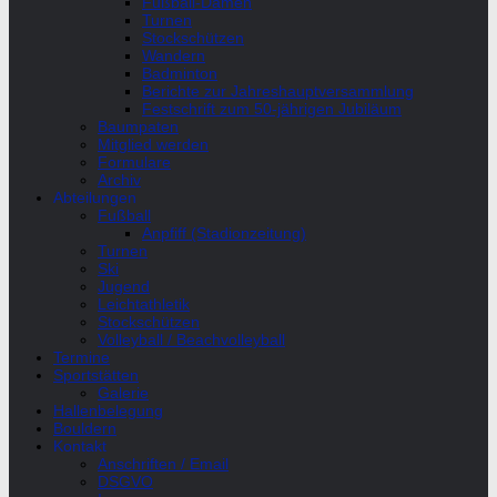
Fußball-Damen
Turnen
Stockschützen
Wandern
Badminton
Berichte zur Jahreshauptversammlung
Festschrift zum 50-jährigen Jubiläum
Baumpaten
Mitglied werden
Formulare
Archiv
Abteilungen
Fußball
Anpfiff (Stadionzeitung)
Turnen
Ski
Jugend
Leichtathletik
Stockschützen
Volleyball / Beachvolleyball
Termine
Sportstätten
Galerie
Hallenbelegung
Bouldern
Kontakt
Anschriften / Email
DSGVO