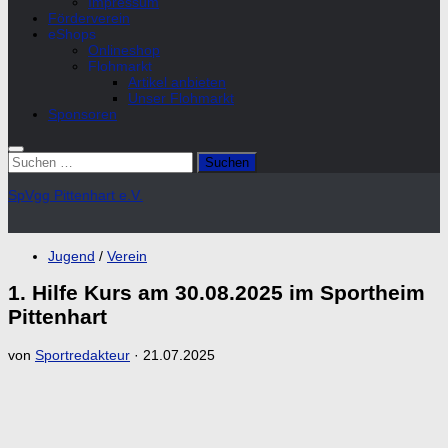
Impressum
Förderverein
eShops
Onlineshop
Flohmarkt
Artikel anbieten
Unser Flohmarkt
Sponsoren
Suchen
nach:
SpVgg Pittenhart e.V.
Jugend
/
Verein
1. Hilfe Kurs am 30.08.2025 im Sportheim
Pittenhart
von
Sportredakteur
·
21.07.2025