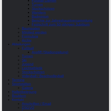
Fußball-Damen
Turnen
Stockschützen
Wandern
Badminton
Berichte zur Jahreshauptversammlung
Festschrift zum 50-jährigen Jubiläum
Baumpaten
Mitglied werden
Formulare
Archiv
Abteilungen
Fußball
Anpfiff (Stadionzeitung)
Turnen
Ski
Jugend
Leichtathletik
Stockschützen
Volleyball / Beachvolleyball
Termine
Sportstätten
Galerie
Hallenbelegung
Bouldern
Kontakt
Anschriften / Email
DSGVO