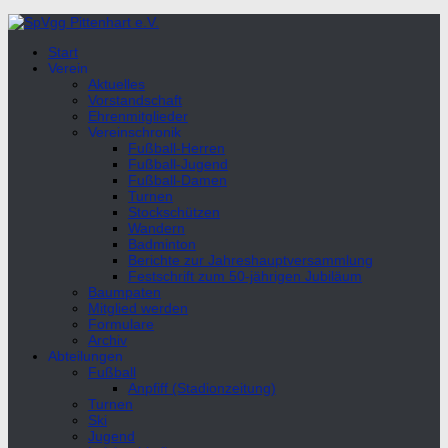
Unter
dem
Start
Inhalt
Verein
Aktuelles
Vorstandschaft
Ehrenmitglieder
Vereinschronik
Fußball-Herren
Fußball-Jugend
Fußball-Damen
Turnen
Stockschützen
Wandern
Badminton
Berichte zur Jahreshauptversammlung
Festschrift zum 50-jährigen Jubiläum
Baumpaten
Mitglied werden
Formulare
Archiv
Abteilungen
Fußball
Anpfiff (Stadionzeitung)
Turnen
Ski
Jugend