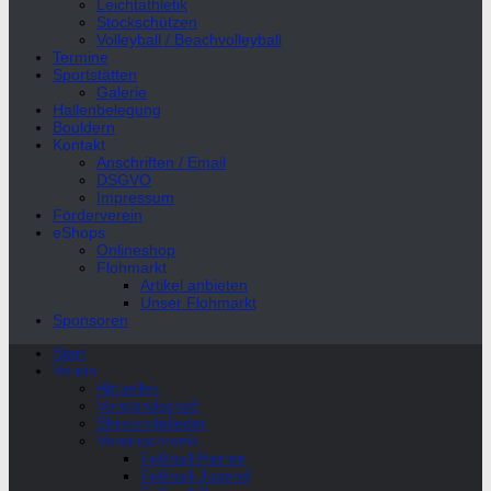
Leichtathletik
Stockschützen
Volleyball / Beachvolleyball
Termine
Sportstätten
Galerie
Hallenbelegung
Bouldern
Kontakt
Anschriften / Email
DSGVO
Impressum
Förderverein
eShops
Onlineshop
Flohmarkt
Artikel anbieten
Unser Flohmarkt
Sponsoren
Start
Verein
Aktuelles
Vorstandschaft
Ehrenmitglieder
Vereinschronik
Fußball-Herren
Fußball-Jugend