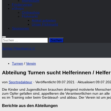
Impressum
Förderverein
eShops
Onlineshop
Flohmarkt
Artikel anbieten
Unser Flohmarkt
Sponsoren
Suchen
nach:
SpVgg Pittenhart e.V.
Turnen
/
Verein
Abteilung Turnen sucht Helferinnen / Helfer
von
Sportredakteur
· Veröffentlicht
09.07.2021
· Aktualisiert
09.07.20
Die Kinder und Jugendlichen brauchen dringend motivierte Menschen,
zum Opfer gefallen sind, appellieren die Verantwortlichen nun an alle
es im Training oder beim Geräteauf- und abbau. Der Verein ist um jed
Berichte aus den Abteilungen