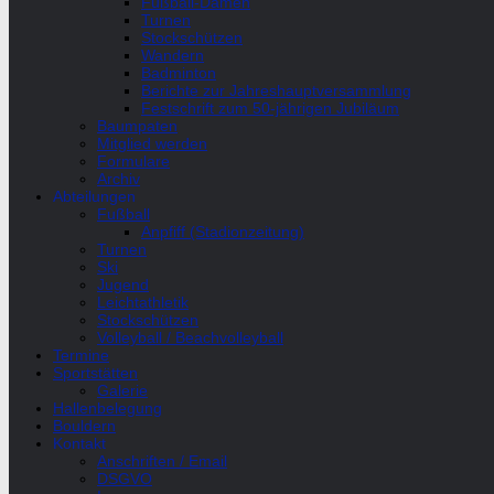
Fußball-Damen
Turnen
Stockschützen
Wandern
Badminton
Berichte zur Jahreshauptversammlung
Festschrift zum 50-jährigen Jubiläum
Baumpaten
Mitglied werden
Formulare
Archiv
Abteilungen
Fußball
Anpfiff (Stadionzeitung)
Turnen
Ski
Jugend
Leichtathletik
Stockschützen
Volleyball / Beachvolleyball
Termine
Sportstätten
Galerie
Hallenbelegung
Bouldern
Kontakt
Anschriften / Email
DSGVO