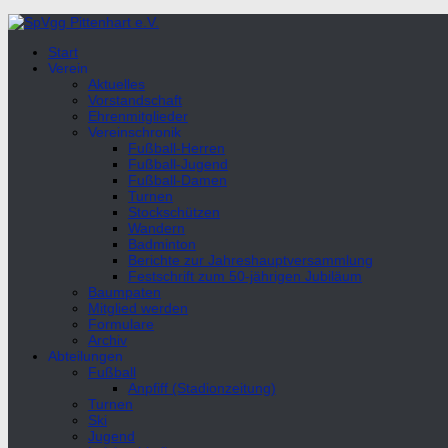
Unter
dem
Start
Inhalt
Verein
Aktuelles
Vorstandschaft
Ehrenmitglieder
Vereinschronik
Fußball-Herren
Fußball-Jugend
Fußball-Damen
Turnen
Stockschützen
Wandern
Badminton
Berichte zur Jahreshauptversammlung
Festschrift zum 50-jährigen Jubiläum
Baumpaten
Mitglied werden
Formulare
Archiv
Abteilungen
Fußball
Anpfiff (Stadionzeitung)
Turnen
Ski
Jugend