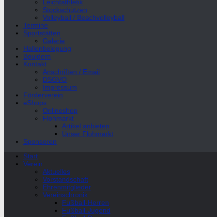
Leichtathletik
Stockschützen
Volleyball / Beachvolleyball
Termine
Sportstätten
Galerie
Hallenbelegung
Bouldern
Kontakt
Anschriften / Email
DSGVO
Impressum
Förderverein
eShops
Onlineshop
Flohmarkt
Artikel anbieten
Unser Flohmarkt
Sponsoren
Start
Verein
Aktuelles
Vorstandschaft
Ehrenmitglieder
Vereinschronik
Fußball-Herren
Fußball-Jugend