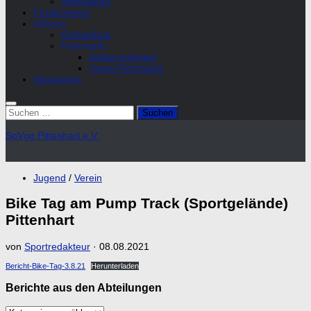
Impressum
Förderverein
eShops
Onlineshop
Flohmarkt
Artikel anbieten
Unser Flohmarkt
Sponsoren
Suchen
nach:
SpVgg Pittenhart e.V.
Jugend
/
Verein
Bike Tag am Pump Track (Sportgelände)
Pittenhart
von
Sportredakteur
·
08.08.2021
Bericht-Bike-Tag-3.8.21
Herunterladen
Berichte aus den Abteilungen
Berichte