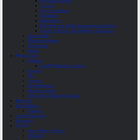
Fußball-Damen
Turnen
Stockschützen
Wandern
Badminton
Berichte zur Jahreshauptversammlung
Festschrift zum 50-jährigen Jubiläum
Baumpaten
Mitglied werden
Formulare
Archiv
Abteilungen
Fußball
Anpfiff (Stadionzeitung)
Turnen
Ski
Jugend
Leichtathletik
Stockschützen
Volleyball / Beachvolleyball
Termine
Sportstätten
Galerie
Hallenbelegung
Bouldern
Kontakt
Anschriften / Email
DSGVO