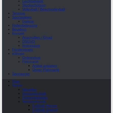
Leichtathletik
Stockschützen
Volleyball / Beachvolleyball
Termine
Sportstätten
Galerie
Hallenbelegung
Bouldern
Kontakt
Anschriften / Email
DSGVO
Impressum
Förderverein
eShops
Onlineshop
Flohmarkt
Artikel anbieten
Unser Flohmarkt
Sponsoren
Start
Verein
Aktuelles
Vorstandschaft
Ehrenmitglieder
Vereinschronik
Fußball-Herren
Fußball-Jugend