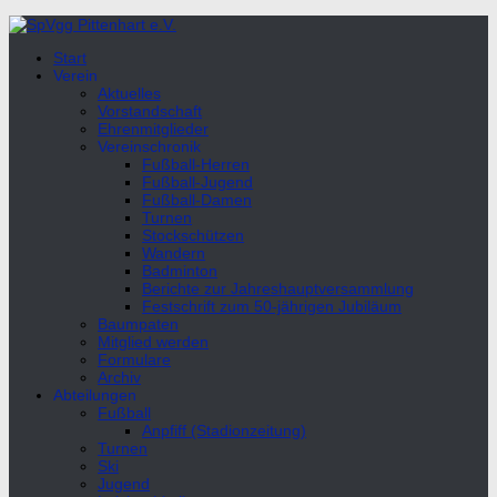
Unter
dem
Start
Inhalt
Verein
Aktuelles
Vorstandschaft
Ehrenmitglieder
Vereinschronik
Fußball-Herren
Fußball-Jugend
Fußball-Damen
Turnen
Stockschützen
Wandern
Badminton
Berichte zur Jahreshauptversammlung
Festschrift zum 50-jährigen Jubiläum
Baumpaten
Mitglied werden
Formulare
Archiv
Abteilungen
Fußball
Anpfiff (Stadionzeitung)
Turnen
Ski
Jugend