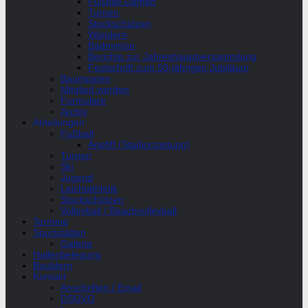
Fußball-Damen
Turnen
Stockschützen
Wandern
Badminton
Berichte zur Jahreshauptversammlung
Festschrift zum 50-jährigen Jubiläum
Baumpaten
Mitglied werden
Formulare
Archiv
Abteilungen
Fußball
Anpfiff (Stadionzeitung)
Turnen
Ski
Jugend
Leichtathletik
Stockschützen
Volleyball / Beachvolleyball
Termine
Sportstätten
Galerie
Hallenbelegung
Bouldern
Kontakt
Anschriften / Email
DSGVO