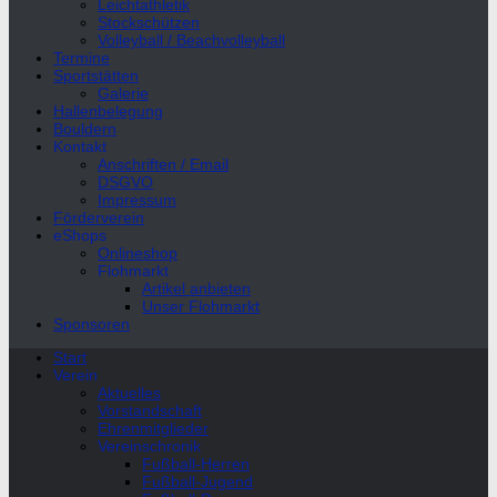
Leichtathletik
Stockschützen
Volleyball / Beachvolleyball
Termine
Sportstätten
Galerie
Hallenbelegung
Bouldern
Kontakt
Anschriften / Email
DSGVO
Impressum
Förderverein
eShops
Onlineshop
Flohmarkt
Artikel anbieten
Unser Flohmarkt
Sponsoren
Start
Verein
Aktuelles
Vorstandschaft
Ehrenmitglieder
Vereinschronik
Fußball-Herren
Fußball-Jugend