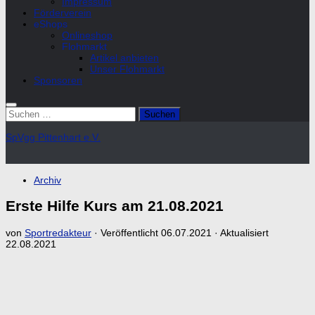
Impressum
Förderverein
eShops
Onlineshop
Flohmarkt
Artikel anbieten
Unser Flohmarkt
Sponsoren
Suchen
nach:
SpVgg Pittenhart e.V.
Archiv
Erste Hilfe Kurs am 21.08.2021
von
Sportredakteur
· Veröffentlicht
06.07.2021
· Aktualisiert
22.08.2021