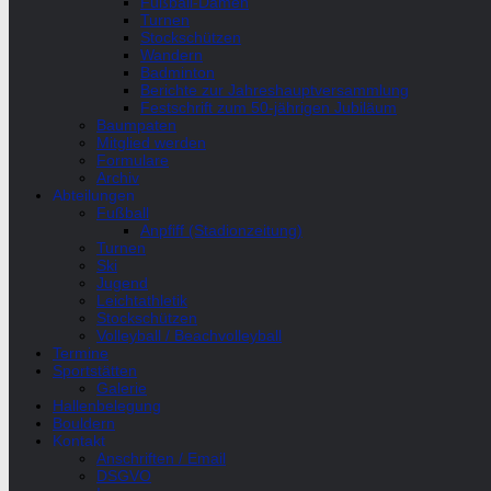
Fußball-Damen
Turnen
Stockschützen
Wandern
Badminton
Berichte zur Jahreshauptversammlung
Festschrift zum 50-jährigen Jubiläum
Baumpaten
Mitglied werden
Formulare
Archiv
Abteilungen
Fußball
Anpfiff (Stadionzeitung)
Turnen
Ski
Jugend
Leichtathletik
Stockschützen
Volleyball / Beachvolleyball
Termine
Sportstätten
Galerie
Hallenbelegung
Bouldern
Kontakt
Anschriften / Email
DSGVO