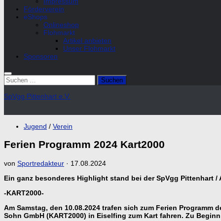
Impressum
Förderverein
eShops
Onlineshop
Flohmarkt
Artikel anbieten
Unser Flohmarkt
Sponsoren
Suchen
nach:
SpVgg Pittenhart e.V.
Jugend
/
Verein
Ferien Programm 2024 Kart2000
von
Sportredakteur
·
17.08.2024
Ein ganz besonderes Highlight stand bei der SpVgg Pittenhart 
-KART2000-
Am Samstag, den 10.08.2024 trafen sich zum Ferien Programm de
Sohn GmbH (KART2000) in Eiselfing zum Kart fahren. Zu Beginn