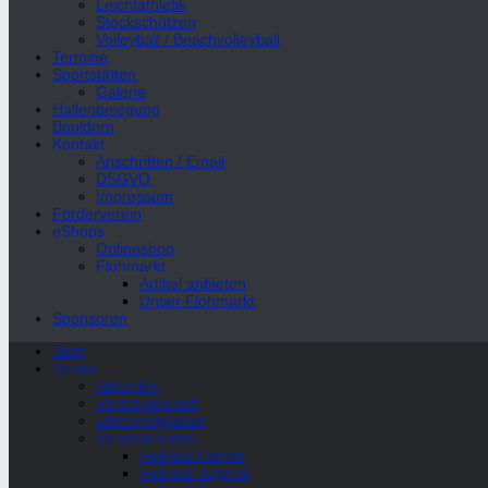
Leichtathletik
Stockschützen
Volleyball / Beachvolleyball
Termine
Sportstätten
Galerie
Hallenbelegung
Bouldern
Kontakt
Anschriften / Email
DSGVO
Impressum
Förderverein
eShops
Onlineshop
Flohmarkt
Artikel anbieten
Unser Flohmarkt
Sponsoren
Start
Verein
Aktuelles
Vorstandschaft
Ehrenmitglieder
Vereinschronik
Fußball-Herren
Fußball-Jugend