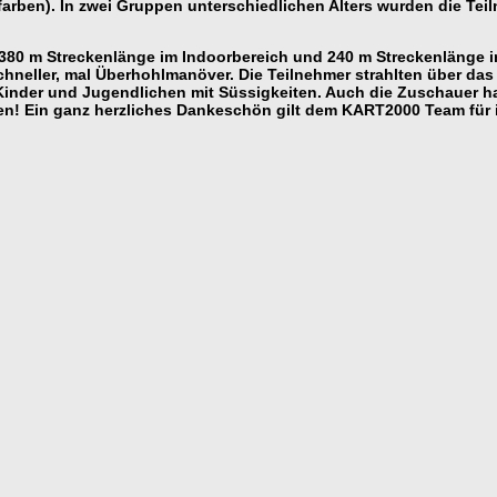
nfarben). In zwei Gruppen unterschiedlichen Alters wurden die Tei
, 380 m Streckenlänge im Indoorbereich und 240 m Streckenlänge 
schneller, mal Überhohlmanöver. Die Teilnehmer strahlten über d
nder und Jugendlichen mit Süssigkeiten. Auch die Zuschauer hatte
n! Ein ganz herzliches Dankeschön gilt dem KART2000 Team für ih
gg Pittenhart.