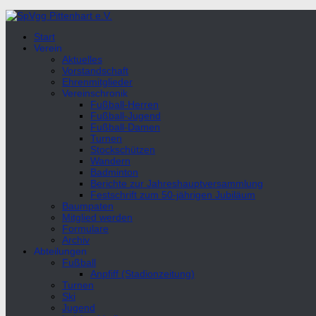
Unter
dem
Start
Inhalt
Verein
Aktuelles
Vorstandschaft
Ehrenmitglieder
Vereinschronik
Fußball-Herren
Fußball-Jugend
Fußball-Damen
Turnen
Stockschützen
Wandern
Badminton
Berichte zur Jahreshauptversammlung
Festschrift zum 50-jährigen Jubiläum
Baumpaten
Mitglied werden
Formulare
Archiv
Abteilungen
Fußball
Anpfiff (Stadionzeitung)
Turnen
Ski
Jugend