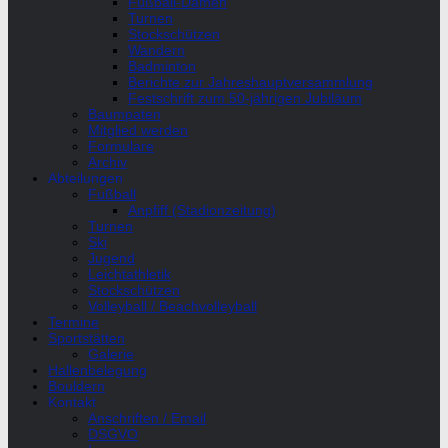
Fußball-Damen
Turnen
Stockschützen
Wandern
Badminton
Berichte zur Jahreshauptversammlung
Festschrift zum 50-jährigen Jubiläum
Baumpaten
Mitglied werden
Formulare
Archiv
Abteilungen
Fußball
Anpfiff (Stadionzeitung)
Turnen
Ski
Jugend
Leichtathletik
Stockschützen
Volleyball / Beachvolleyball
Termine
Sportstätten
Galerie
Hallenbelegung
Bouldern
Kontakt
Anschriften / Email
DSGVO