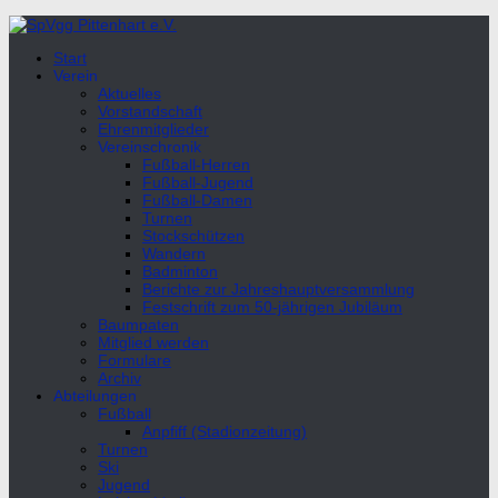
Unter
dem
Start
Inhalt
Verein
Aktuelles
Vorstandschaft
Ehrenmitglieder
Vereinschronik
Fußball-Herren
Fußball-Jugend
Fußball-Damen
Turnen
Stockschützen
Wandern
Badminton
Berichte zur Jahreshauptversammlung
Festschrift zum 50-jährigen Jubiläum
Baumpaten
Mitglied werden
Formulare
Archiv
Abteilungen
Fußball
Anpfiff (Stadionzeitung)
Turnen
Ski
Jugend