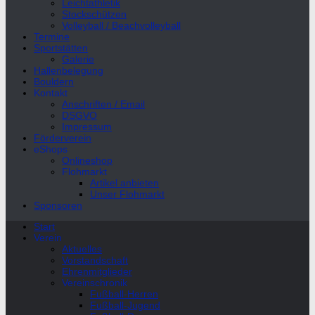
Leichtathletik
Stockschützen
Volleyball / Beachvolleyball
Termine
Sportstätten
Galerie
Hallenbelegung
Bouldern
Kontakt
Anschriften / Email
DSGVO
Impressum
Förderverein
eShops
Onlineshop
Flohmarkt
Artikel anbieten
Unser Flohmarkt
Sponsoren
Start
Verein
Aktuelles
Vorstandschaft
Ehrenmitglieder
Vereinschronik
Fußball-Herren
Fußball-Jugend