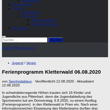
Impressum
Förderverein
eShops
Onlineshop
Flohmarkt
Artikel anbieten
Unser Flohmarkt
Sponsoren
Suchen
nach:
SpVgg Pittenhart e.V.
Jugend
/
Verein
Ferienprogramm Kletterwald 06.08.2020
von
Sportredakteur
· Veröffentlicht
12.08.2020
· Aktualisiert
12.08.2020
In schwindelerregende Höhen trauten sich 16 Kinder und
Jugendliche aus Pittenhart, denn die Jugendabteilung des
Sportvereins lud am Donnerstag, 6.8.2020, zu einem Ausflug
(Ferienprogramm) in den Kletterwald in Prien ein. Nach einer
informationsreichen Einweisung des Kletterteams durften drei