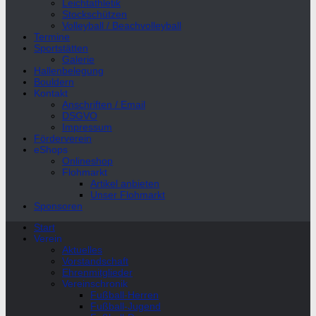
Leichtathletik
Stockschützen
Volleyball / Beachvolleyball
Termine
Sportstätten
Galerie
Hallenbelegung
Bouldern
Kontakt
Anschriften / Email
DSGVO
Impressum
Förderverein
eShops
Onlineshop
Flohmarkt
Artikel anbieten
Unser Flohmarkt
Sponsoren
Start
Verein
Aktuelles
Vorstandschaft
Ehrenmitglieder
Vereinschronik
Fußball-Herren
Fußball-Jugend