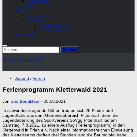
Impressum
Förderverein
eShops
Onlineshop
Flohmarkt
Artikel anbieten
Unser Flohmarkt
Sponsoren
Suchen
nach:
SpVgg Pittenhart e.V.
Jugend
/
Verein
Ferienprogramm Kletterwald 2021
von
Sportredakteur
·
08.08.2021
In schwindelerregende Höhen trauten sich 28 Kinder und
Jugendliche aus dem Gemeindebereich Pittenhart, denn die
Jugendabteilung des Sportvereins SpVgg Pittenhart lud am
Samstag, 7.8.2021, zu einem Ausflug (Ferienprogramm) in den
Kletterwald in Prien ein. Nach einer informationsreichen Einweisung
des Kletterteams durften drei Stunden lang die Baumgipfel nahe