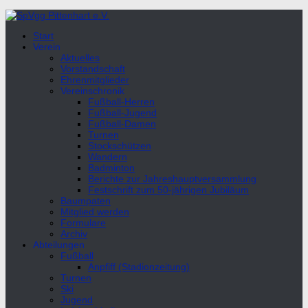
Unter
dem
Start
Inhalt
Verein
Aktuelles
Vorstandschaft
Ehrenmitglieder
Vereinschronik
Fußball-Herren
Fußball-Jugend
Fußball-Damen
Turnen
Stockschützen
Wandern
Badminton
Berichte zur Jahreshauptversammlung
Festschrift zum 50-jährigen Jubiläum
Baumpaten
Mitglied werden
Formulare
Archiv
Abteilungen
Fußball
Anpfiff (Stadionzeitung)
Turnen
Ski
Jugend