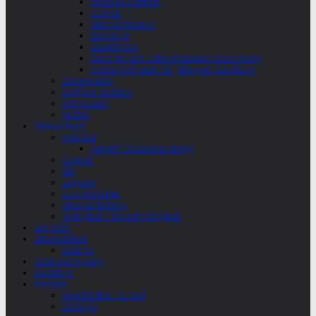
Fußball-Damen
Turnen
Stockschützen
Wandern
Badminton
Berichte zur Jahreshauptversammlung
Festschrift zum 50-jährigen Jubiläum
Baumpaten
Mitglied werden
Formulare
Archiv
Abteilungen
Fußball
Anpfiff (Stadionzeitung)
Turnen
Ski
Jugend
Leichtathletik
Stockschützen
Volleyball / Beachvolleyball
Termine
Sportstätten
Galerie
Hallenbelegung
Bouldern
Kontakt
Anschriften / Email
DSGVO