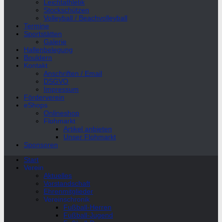
Leichtathletik
Stockschützen
Volleyball / Beachvolleyball
Termine
Sportstätten
Galerie
Hallenbelegung
Bouldern
Kontakt
Anschriften / Email
DSGVO
Impressum
Förderverein
eShops
Onlineshop
Flohmarkt
Artikel anbieten
Unser Flohmarkt
Sponsoren
Start
Verein
Aktuelles
Vorstandschaft
Ehrenmitglieder
Vereinschronik
Fußball-Herren
Fußball-Jugend