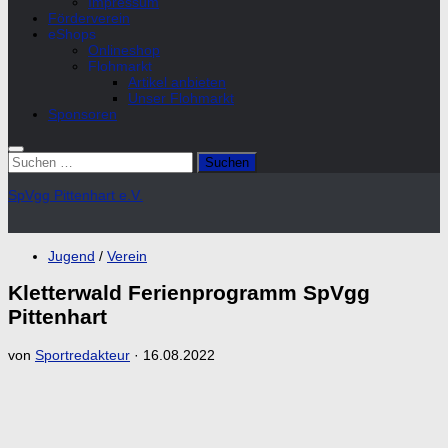
Impressum
Förderverein
eShops
Onlineshop
Flohmarkt
Artikel anbieten
Unser Flohmarkt
Sponsoren
Suchen
nach:
SpVgg Pittenhart e.V.
Jugend
/
Verein
Kletterwald Ferienprogramm SpVgg
Pittenhart
von
Sportredakteur
·
16.08.2022