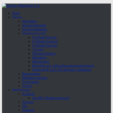
Unter
dem
Start
Inhalt
Verein
Aktuelles
Vorstandschaft
Ehrenmitglieder
Vereinschronik
Fußball-Herren
Fußball-Jugend
Fußball-Damen
Turnen
Stockschützen
Wandern
Badminton
Berichte zur Jahreshauptversammlung
Festschrift zum 50-jährigen Jubiläum
Baumpaten
Mitglied werden
Formulare
Archiv
Abteilungen
Fußball
Anpfiff (Stadionzeitung)
Turnen
Ski
Jugend