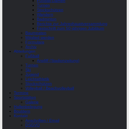
Fußball-Damen
Turnen
Stockschützen
Wandern
Badminton
Berichte zur Jahreshauptversammlung
Festschrift zum 50-jährigen Jubiläum
Baumpaten
Mitglied werden
Formulare
Archiv
Abteilungen
Fußball
Anpfiff (Stadionzeitung)
Turnen
Ski
Jugend
Leichtathletik
Stockschützen
Volleyball / Beachvolleyball
Termine
Sportstätten
Galerie
Hallenbelegung
Bouldern
Kontakt
Anschriften / Email
DSGVO