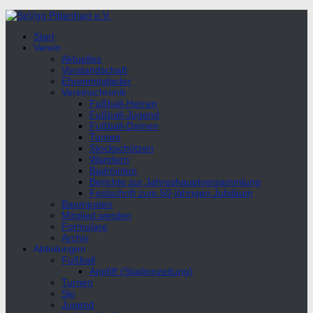
Unter
dem
Start
Inhalt
Verein
Aktuelles
Vorstandschaft
Ehrenmitglieder
Vereinschronik
Fußball-Herren
Fußball-Jugend
Fußball-Damen
Turnen
Stockschützen
Wandern
Badminton
Berichte zur Jahreshauptversammlung
Festschrift zum 50-jährigen Jubiläum
Baumpaten
Mitglied werden
Formulare
Archiv
Abteilungen
Fußball
Anpfiff (Stadionzeitung)
Turnen
Ski
Jugend