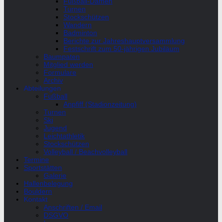
Fußball-Damen
Turnen
Stockschützen
Wandern
Badminton
Berichte zur Jahreshauptversammlung
Festschrift zum 50-jährigen Jubiläum
Baumpaten
Mitglied werden
Formulare
Archiv
Abteilungen
Fußball
Anpfiff (Stadionzeitung)
Turnen
Ski
Jugend
Leichtathletik
Stockschützen
Volleyball / Beachvolleyball
Termine
Sportstätten
Galerie
Hallenbelegung
Bouldern
Kontakt
Anschriften / Email
DSGVO