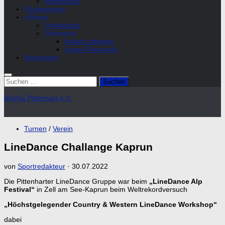
Impressum
Förderverein
eShops
Onlineshop
Flohmarkt
Artikel anbieten
Unser Flohmarkt
Sponsoren
Suchen
nach:
SpVgg Pittenhart e.V.
Turnen
/
Verein
LineDance Challange Kaprun
von
Sportredakteur
·
30.07.2022
Die Pittenharter LineDance Gruppe war beim
„LineDance Alp
Festival“
in Zell am See-Kaprun beim Weltrekordversuch
„Höchstgelegender Country & Western LineDance Workshop“
dabei