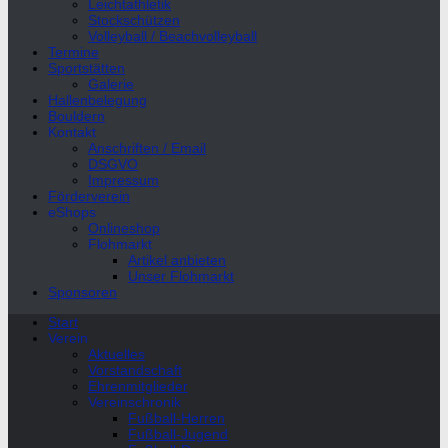
Leichtathletik
Stockschützen
Volleyball / Beachvolleyball
Termine
Sportstätten
Galerie
Hallenbelegung
Bouldern
Kontakt
Anschriften / Email
DSGVO
Impressum
Förderverein
eShops
Onlineshop
Flohmarkt
Artikel anbieten
Unser Flohmarkt
Sponsoren
Start
Verein
Aktuelles
Vorstandschaft
Ehrenmitglieder
Vereinschronik
Fußball-Herren
Fußball-Jugend