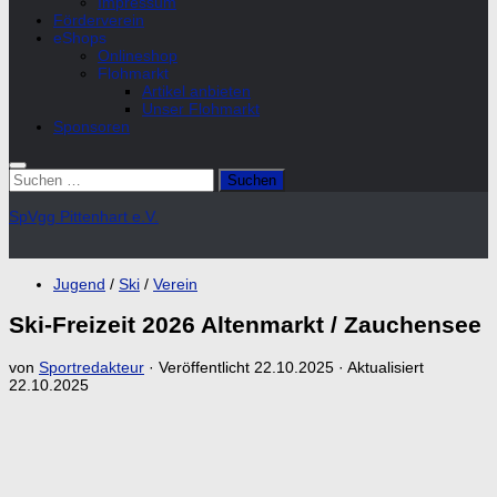
Impressum
Förderverein
eShops
Onlineshop
Flohmarkt
Artikel anbieten
Unser Flohmarkt
Sponsoren
Suchen
nach:
SpVgg Pittenhart e.V.
Jugend
/
Ski
/
Verein
Ski-Freizeit 2026 Altenmarkt / Zauchensee
von
Sportredakteur
· Veröffentlicht
22.10.2025
· Aktualisiert
22.10.2025