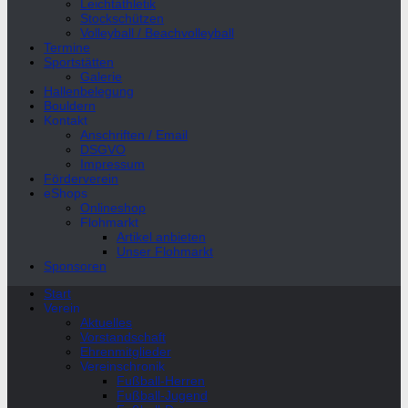
Leichtathletik
Stockschützen
Volleyball / Beachvolleyball
Termine
Sportstätten
Galerie
Hallenbelegung
Bouldern
Kontakt
Anschriften / Email
DSGVO
Impressum
Förderverein
eShops
Onlineshop
Flohmarkt
Artikel anbieten
Unser Flohmarkt
Sponsoren
Start
Verein
Aktuelles
Vorstandschaft
Ehrenmitglieder
Vereinschronik
Fußball-Herren
Fußball-Jugend