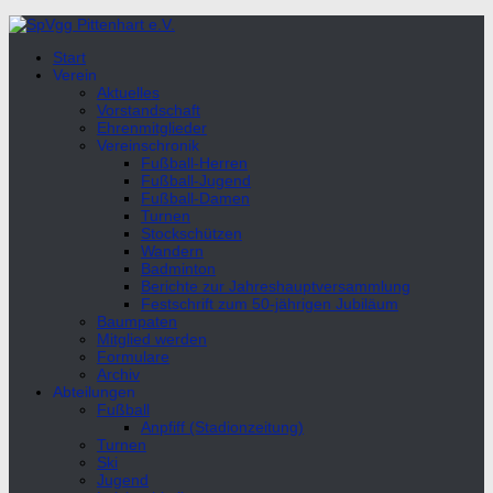
Unter
dem
Start
Inhalt
Verein
Aktuelles
Vorstandschaft
Ehrenmitglieder
Vereinschronik
Fußball-Herren
Fußball-Jugend
Fußball-Damen
Turnen
Stockschützen
Wandern
Badminton
Berichte zur Jahreshauptversammlung
Festschrift zum 50-jährigen Jubiläum
Baumpaten
Mitglied werden
Formulare
Archiv
Abteilungen
Fußball
Anpfiff (Stadionzeitung)
Turnen
Ski
Jugend