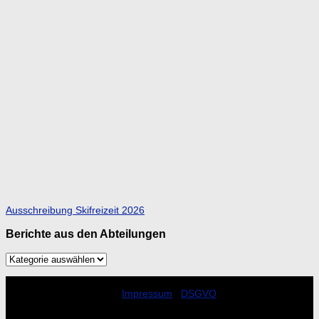
Ausschreibung Skifreizeit 2026
Berichte aus den Abteilungen
Berichte
aus
den
SpVgg Pittenhart e.V. © 2019.
Abteilungen
Alle Rechte vorbehalten |
Impressum
|
DSGVO