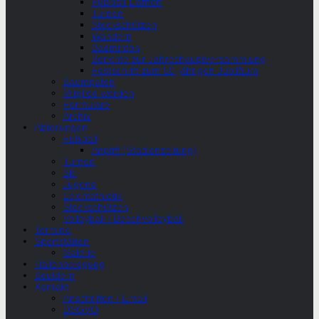
Fußball-Damen
Turnen
Stockschützen
Wandern
Badminton
Berichte zur Jahreshauptversammlung
Festschrift zum 50-jährigen Jubiläum
Baumpaten
Mitglied werden
Formulare
Archiv
Abteilungen
Fußball
Anpfiff (Stadionzeitung)
Turnen
Ski
Jugend
Leichtathletik
Stockschützen
Volleyball / Beachvolleyball
Termine
Sportstätten
Galerie
Hallenbelegung
Bouldern
Kontakt
Anschriften / Email
DSGVO