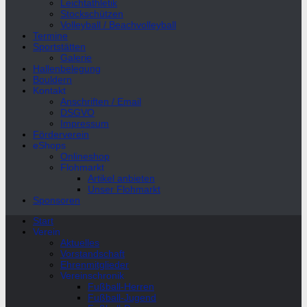
Leichtathletik
Stockschützen
Volleyball / Beachvolleyball
Termine
Sportstätten
Galerie
Hallenbelegung
Bouldern
Kontakt
Anschriften / Email
DSGVO
Impressum
Förderverein
eShops
Onlineshop
Flohmarkt
Artikel anbieten
Unser Flohmarkt
Sponsoren
Start
Verein
Aktuelles
Vorstandschaft
Ehrenmitglieder
Vereinschronik
Fußball-Herren
Fußball-Jugend