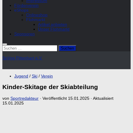
Impressum
Förderverein
eShops
Onlineshop
Flohmarkt
Artikel anbieten
Unser Flohmarkt
Sponsoren
Suchen
nach:
SpVgg Pittenhart e.V.
Jugend
/
Ski
/
Verein
Kinder-Skitage der Skiabteilung
von
Sportredakteur
· Veröffentlicht
15.01.2025
· Aktualisiert
15.01.2025