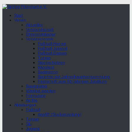
Unter
dem
Start
Inhalt
Verein
Aktuelles
Vorstandschaft
Ehrenmitglieder
Vereinschronik
Fußball-Herren
Fußball-Jugend
Fußball-Damen
Turnen
Stockschützen
Wandern
Badminton
Berichte zur Jahreshauptversammlung
Festschrift zum 50-jährigen Jubiläum
Baumpaten
Mitglied werden
Formulare
Archiv
Abteilungen
Fußball
Anpfiff (Stadionzeitung)
Turnen
Ski
Jugend