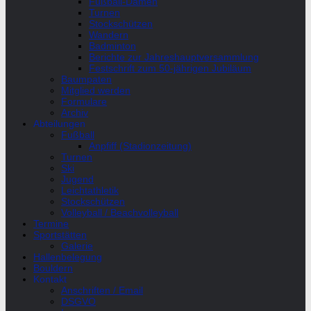
Fußball-Damen
Turnen
Stockschützen
Wandern
Badminton
Berichte zur Jahreshauptversammlung
Festschrift zum 50-jährigen Jubiläum
Baumpaten
Mitglied werden
Formulare
Archiv
Abteilungen
Fußball
Anpfiff (Stadionzeitung)
Turnen
Ski
Jugend
Leichtathletik
Stockschützen
Volleyball / Beachvolleyball
Termine
Sportstätten
Galerie
Hallenbelegung
Bouldern
Kontakt
Anschriften / Email
DSGVO