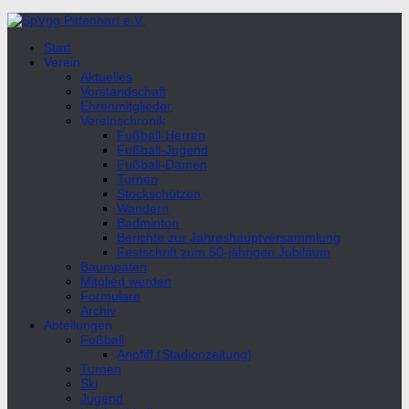
Unter
dem
Start
Inhalt
Verein
Aktuelles
Vorstandschaft
Ehrenmitglieder
Vereinschronik
Fußball-Herren
Fußball-Jugend
Fußball-Damen
Turnen
Stockschützen
Wandern
Badminton
Berichte zur Jahreshauptversammlung
Festschrift zum 50-jährigen Jubiläum
Baumpaten
Mitglied werden
Formulare
Archiv
Abteilungen
Fußball
Anpfiff (Stadionzeitung)
Turnen
Ski
Jugend