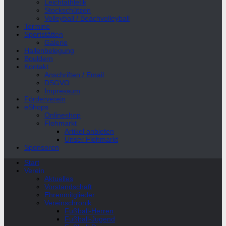
Leichtathletik
Stockschützen
Volleyball / Beachvolleyball
Termine
Sportstätten
Galerie
Hallenbelegung
Bouldern
Kontakt
Anschriften / Email
DSGVO
Impressum
Förderverein
eShops
Onlineshop
Flohmarkt
Artikel anbieten
Unser Flohmarkt
Sponsoren
Start
Verein
Aktuelles
Vorstandschaft
Ehrenmitglieder
Vereinschronik
Fußball-Herren
Fußball-Jugend