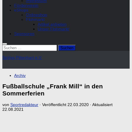
Impressum
Förderverein
eShops
Onlineshop
Flohmarkt
Artikel anbieten
Unser Flohmarkt
Sponsoren
Suchen
nach:
SpVgg Pittenhart e.V.
Archiv
Fußballschule „Frank Mill“ in den
Sommerferien
von
Sportredakteur
· Veröffentlicht
22.03.2020
· Aktualisiert
22.08.2021