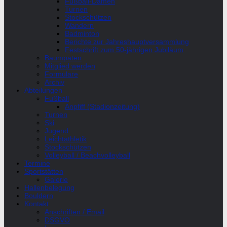
Fußball-Damen
Turnen
Stockschützen
Wandern
Badminton
Berichte zur Jahreshauptversammlung
Festschrift zum 50-jährigen Jubiläum
Baumpaten
Mitglied werden
Formulare
Archiv
Abteilungen
Fußball
Anpfiff (Stadionzeitung)
Turnen
Ski
Jugend
Leichtathletik
Stockschützen
Volleyball / Beachvolleyball
Termine
Sportstätten
Galerie
Hallenbelegung
Bouldern
Kontakt
Anschriften / Email
DSGVO